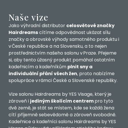
Naše vize
Jako výhradní distributor
celosvětové značky
Hairdreams
cítíme odpovědnost ukázat sílu
značky a obrovské výhody samotného produktu i
v České republice a na Slovensku, a to nejen
prostřednictvím našeho salonu v Praze. Přejeme
si, aby tento úžasný produkt pomáhal ostatním
kadeřnicím a kadeřníkům
plnit sny a
individuální přání všech žen
, proto nabízíme
spolupráce v rámci České a Slovenské republiky.
Vize salonu Hairdreams by YES Visage, který je
zároveň i
jediným školícím centrem
pro tyto
dvě země, je stát se místem, kde se každá žena
cítí příjemně sebevědomě a zároveň svobodně.
Kadeřnice a kadeřníci salonu Hairdreams by YES