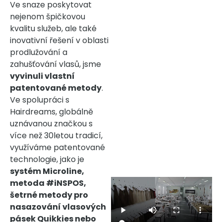
Ve snaze poskytovat
nejenom špičkovou
kvalitu služeb, ale také
inovativní řešení v oblasti
prodlužování a
zahušťování vlasů
, jsme
vyvinuli vlastní
patentované metody
.
Ve spolupráci s
Hairdreams, globálně
uznávanou značkou s
více než 30letou tradicí,
využíváme patentované
technologie, jako je
systém Microline,
metoda #iNSPOS,
šetrné metody pro
nasazování vlasových
pásek Quikkies nebo