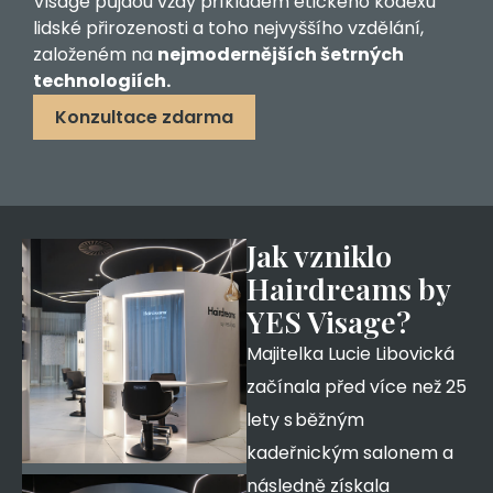
Visage půjdou vždy příkladem etického kodexu
lidské přirozenosti a toho nejvyššího vzdělání,
založeném na
nejmodernějších šetrných
technologiích.
Konzultace zdarma
Jak vzniklo
Hairdreams by
YES Visage?
Majitelka Lucie Libovická
začínala před více než 25
lety s běžným
kadeřnickým salonem a
následně získala