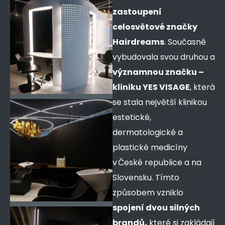
zastoupení
celosvětové značky
Hairdreams
. Současně
vybudovala svou druhou a
významnou značku –
kliniku YES VISAGE
, která
se stala největší klinikou
estetické,
dermatologické a
plastické medicíny
v České republice a na
Slovensku. Tímto
způsobem vzniklo
spojení dvou silných
brandů,
které si zakládají