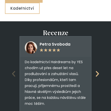
Kadeřnictví
Recenze
Petra Svoboda
★
★
★
★
★
Do kadeřnictví Hairdreams by YES
Když m
chodím už přes deset let na
nebo d
prodlužování a zahuštění vlasů.
až mi v
Díky profesionálům, kteří tam
mám úž
pracují, příjemnému prostředí a
Hairdr
hlavně skvělým výsledkům jejich
nadše
práce, se na každou návštěvu stále
moc těším.