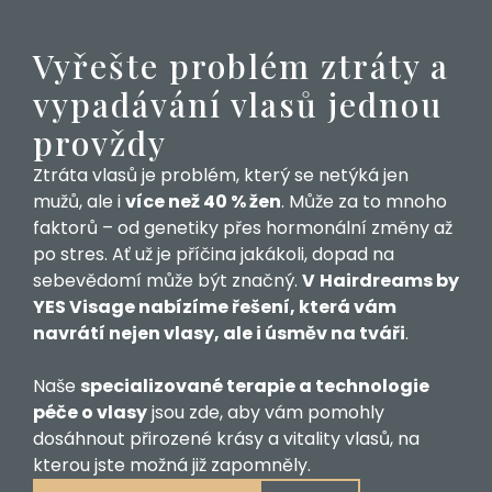
Vyřešte problém ztráty a
vypadávání vlasů jednou
provždy
Ztráta vlasů je problém, který se netýká jen
mužů, ale i
více než 40 % žen
. Může za to mnoho
faktorů – od genetiky přes hormonální změny až
po stres. Ať už je příčina jakákoli, dopad na
sebevědomí může být značný.
V
Hairdreams by
YES Visage nabízíme řešení, která vám
navrátí nejen vlasy, ale i úsměv na tváři
.
Naše
specializované terapie a technologie
péče o vlasy
jsou zde, aby vám pomohly
dosáhnout přirozené krásy a vitality vlasů, na
kterou jste možná již zapomněly.