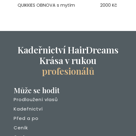
QUIKKIES OBNOVA s mytím
2000 Kč
Kadeřnictví HairDreams
Krása v rukou
profesionálů
Může se hodit
Prodloužení vlasů
Kadeřnictví
Před a po
Ceník