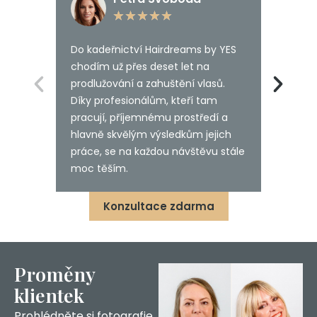
★
★
★
★
★
Do kadeřnictví Hairdreams by YES
Když m
chodím už přes deset let na
nebo d
prodlužování a zahuštění vlasů.
až mi v
Díky profesionálům, kteří tam
mám úž
pracují, příjemnému prostředí a
Hairdr
hlavně skvělým výsledkům jejich
nadše
práce, se na každou návštěvu stále
moc těším.
Konzultace zdarma
Proměny
klientek
Prohlédněte si fotografie