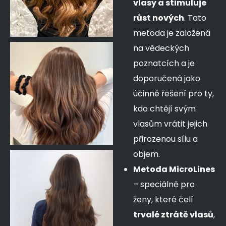
vlasy a stimuluje
růst nových
. Tato
metoda je založená
na vědeckých
poznatcích a je
doporučená jako
účinné řešení pro ty,
kdo chtějí svým
vlasům vrátit jejich
přirozenou sílu a
objem.
Metoda MicroLines
– speciálně pro
ženy, které čelí
trvalé ztrátě vlasů
,