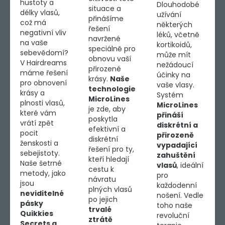
hustoty a
Dlouhodobé
situace a
délky vlasů,
užívání
přinášíme
což má
některých
řešení
negativní vliv
léků, včetně
navržené
na vaše
kortikoidů,
speciálně pro
sebevědomí?
může mít
obnovu vaší
V Hairdreams
nežádoucí
přirozené
máme řešení
účinky na
krásy.
Naše
pro obnovení
vaše vlasy.
technologie
krásy a
Systém
MicroLines
plnosti vlasů,
MicroLines
je zde, aby
které vám
přináší
poskytla
vrátí zpět
diskrétní a
efektivní a
pocit
přirozeně
diskrétní
ženskosti a
vypadající
řešení pro ty,
sebejistoty.
zahuštění
kteří hledají
Naše šetrné
vlasů
, ideální
cestu k
metody, jako
pro
návratu
jsou
každodenní
plných vlasů
neviditelné
nošení. Vedle
po jejich
pásky
toho naše
trvalé
Quikkies
revoluční
ztrátě
Secrets a