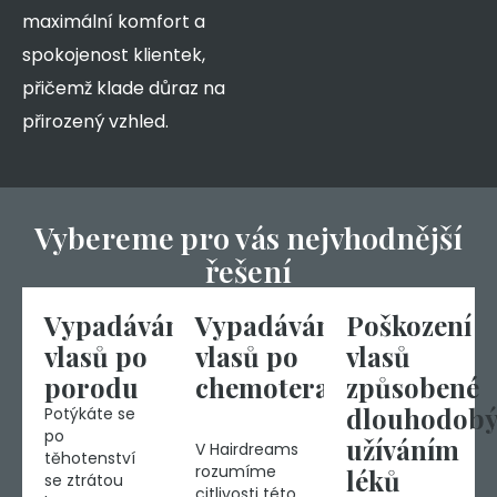
maximální komfort a
spokojenost klientek,
přičemž klade důraz na
přirozený vzhled.
Vybereme pro vás nejvhodnější
řešení
Vypadávání
Vypadávání
Poškození
vlasů po
vlasů po
vlasů
porodu
chemoterapii
způsobené
dlouhodob
Potýkáte se
po
užíváním
V Hairdreams
těhotenství
rozumíme
léků
se ztrátou
citlivosti této