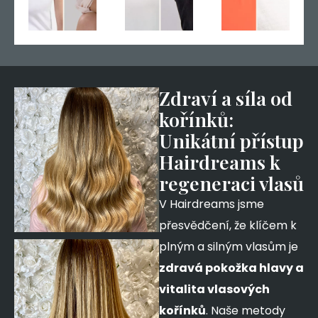
Zdraví a síla od
kořínků:
Unikátní přístup
Hairdreams k
regeneraci vlasů
V Hairdreams jsme
přesvědčení, že klíčem k
plným a silným vlasům je
zdravá pokožka hlavy a
vitalita vlasových
kořínků
. Naše metody