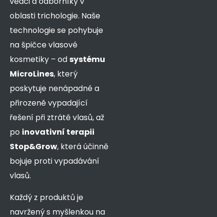
vědci a odborníky v
oblasti trichologie. Naše
technologie se pohybuje
na špičce vlasové
kosmetiky – od
systému
MicroLines
, který
poskytuje nenápadné a
přirozeně vypadající
řešení při ztrátě vlasů, až
po
inovativní terapii
Stop&Grow
, která účinně
bojuje
proti vypadávání
vlasů.
Každý z produktů je
navržený s myšlenkou na