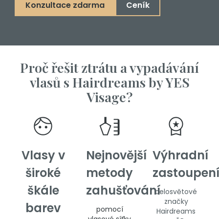
Konzultace zdarma
Ceník
Proč řešit ztrátu a vypadávání
vlasů s Hairdreams by YES
Visage?
Vlasy v
Nejnovější
Výhradní
široké
metody
zastoupen
škále
zahušťování
celosvětové
značky
barev
pomocí
Hairdreams