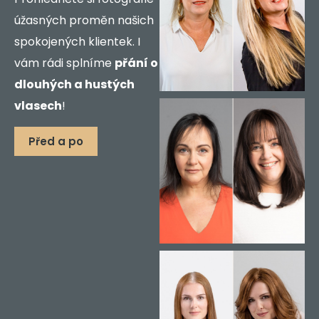
úžasných proměn našich
spokojených klientek.
I
vám rádi splníme
přání o
dlouhých a hustých
vlasech
!
Před a po