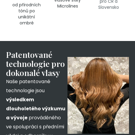
vlasové síťky
pro ČR a
od přírodních
Microlines
Slovensko
tónů po
unikátní
ombré
Patentované
technologie pro
dokonalé vlasy
Naše patentované
technologie jsou
výsledkem
dlouholetého výzkumu
a vývoje
prováděného
ve spolupráci s předními