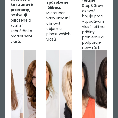
terapie
způsobené
keratinové
Stop&Grow
léčbou.
prameny,
aktivně
MicroLines
poskytují
bojuje proti
vám umožní
přirozené a
vypadávání
obnovit
kvalitní
vlasů, cílí na
objem a
zahuštění a
příčiny
plnost vašich
prodloužení
problému a
vlasů.
vlasů.
podporuje
nový růst.