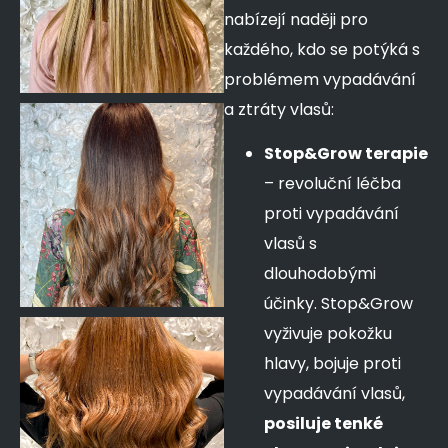
nabízejí naději pro
každého, kdo se potýká s
problémem vypadávání
a ztráty vlasů:
Stop&Grow terapie
– revoluční léčba
proti vypadávání
vlasů s
dlouhodobými
účinky. Stop&Grow
vyživuje pokožku
hlavy, bojuje proti
vypadávání vlasů,
posiluje tenké